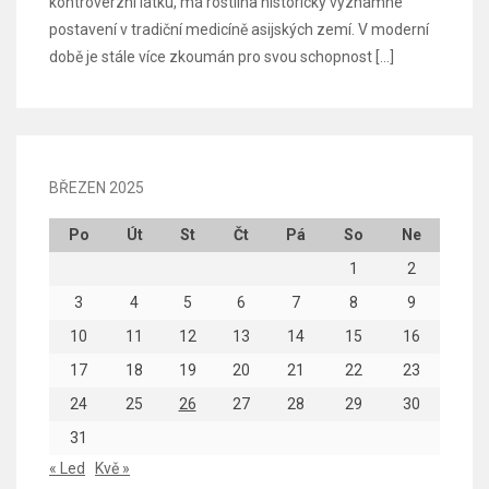
kontroverzní látku, má rostlina historicky významné
postavení v tradiční medicíně asijských zemí. V moderní
době je stále více zkoumán pro svou schopnost […]
BŘEZEN 2025
Po
Út
St
Čt
Pá
So
Ne
1
2
3
4
5
6
7
8
9
10
11
12
13
14
15
16
17
18
19
20
21
22
23
24
25
26
27
28
29
30
31
« Led
Kvě »