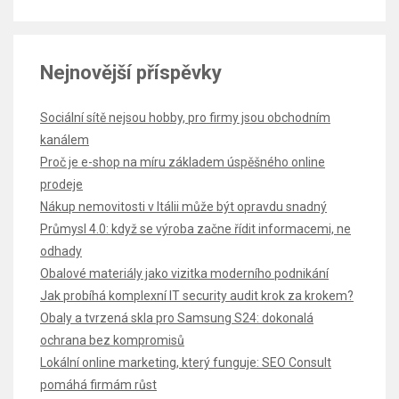
Nejnovější příspěvky
Sociální sítě nejsou hobby, pro firmy jsou obchodním
kanálem
Proč je e-shop na míru základem úspěšného online
prodeje
Nákup nemovitosti v Itálii může být opravdu snadný
Průmysl 4.0: když se výroba začne řídit informacemi, ne
odhady
Obalové materiály jako vizitka moderního podnikání
Jak probíhá komplexní IT security audit krok za krokem?
Obaly a tvrzená skla pro Samsung S24: dokonalá
ochrana bez kompromisů
Lokální online marketing, který funguje: SEO Consult
pomáhá firmám růst